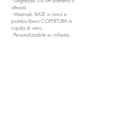
- Lunghezza 3-4 cm diametro o
altezza
- Materiali: BASE in zinco e
piombo libero COPERTURA in
cupola di vetro
- Personalizzabile su richiesta
Ciondolo illustrato in digitale.
Illustrazione incastonata in base
per ciondolo con cupola a vetro.
© Derechos de autor
Twitter
Facebook
Saatchiart
Instagram
© 2021 Created by Revers_Lab. All rights reserved.