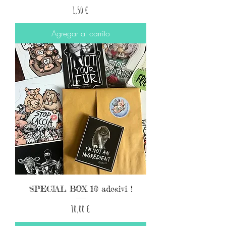
Precio
1,50 €
Agregar al carrito
SPECIAL BOX 10 adesivi !
Precio
10,00 €