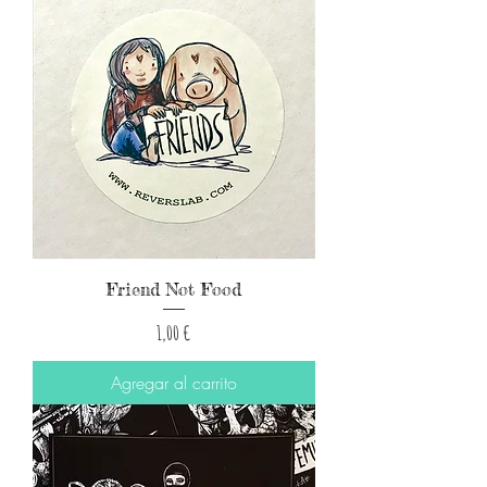
Friend Not Food
Precio
1,00 €
Agregar al carrito