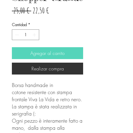
Precio
Precio
 25,00 € 
22,50 €
de
Cantidad
*
oferta
Agregar al carrito
Realizar compra
Borsa handmade in
cotone resistente con stampa
frontale Viva La Vida e retro nero.
La stampa è stata realizzata in
serigrafia (:
Ogni pezzo è interamente fatto a
mano, dalla stampa alla