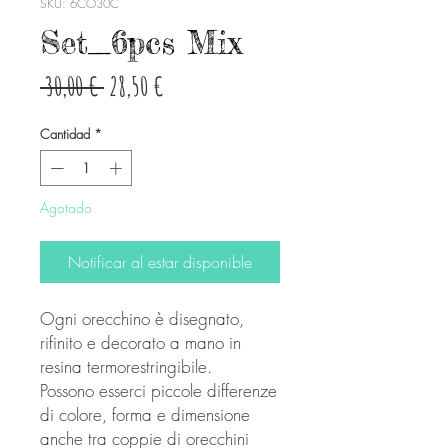
SKU: 6CO30C
Set_6pcs Mix
Precio
Precio
 30,00 € 
28,50 €
de
Cantidad
*
oferta
Agotado
Notificar al estar disponible
Ogni orecchino è disegnato,
rifinito e decorato a mano in
resina termorestringibile.
Possono esserci piccole differenze
di colore, forma e dimensione
anche tra coppie di orecchini