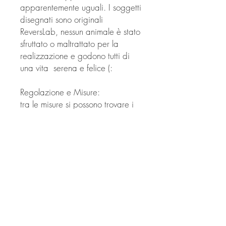
apparentemente uguali. I soggetti
disegnati sono originali
ReversLab, nessun animale è stato
sfruttato o maltrattato per la
realizzazione e godono tutti di
una vita serena e felice (:
Regolazione e Misure:
tra le misure si possono trovare i
mini-orecchini, i medio-orecchini e
i Big, che non superano la
grandezza di un centesimo,
incorniciati in cartoncino da
55X57 millimetri.