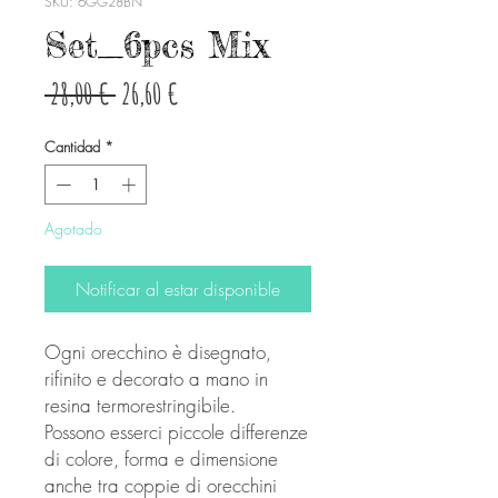
SKU: 6GG28BN
Set_6pcs Mix
Precio
Precio
 28,00 € 
26,60 €
de
Cantidad
*
oferta
Agotado
Notificar al estar disponible
Ogni orecchino è disegnato,
rifinito e decorato a mano in
resina termorestringibile.
Possono esserci piccole differenze
di colore, forma e dimensione
anche tra coppie di orecchini