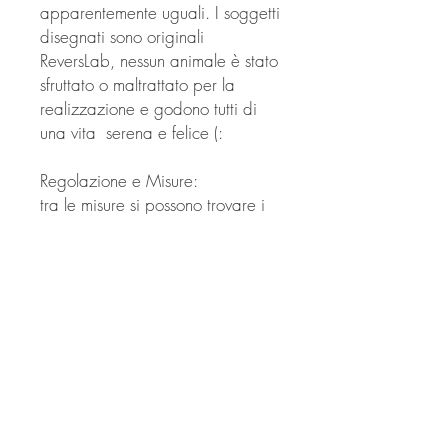
apparentemente uguali. I soggetti
disegnati sono originali
ReversLab, nessun animale è stato
sfruttato o maltrattato per la
realizzazione e godono tutti di
una vita serena e felice (:
Regolazione e Misure:
tra le misure si possono trovare i
mini-orecchini, i medio-orecchini e
i Big, che non superano la
grandezza di un centesimo,
incorniciati in cartoncino da
55X57 millimetri.