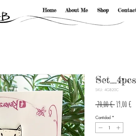
Home
About Me
Shop
Contac
Set_4pcs
SKU: 4GB20C
Precio
Pr
 20,00 € 
19,00 €
d
Cantidad
*
of