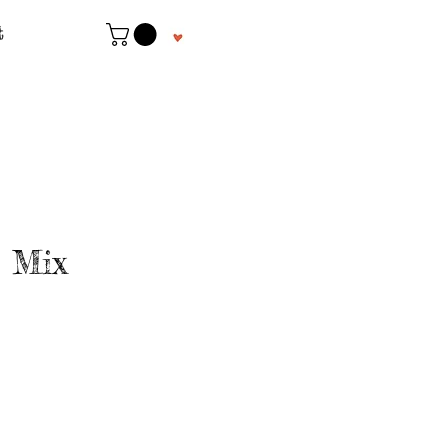
t
 Mix
ecio
e
erta