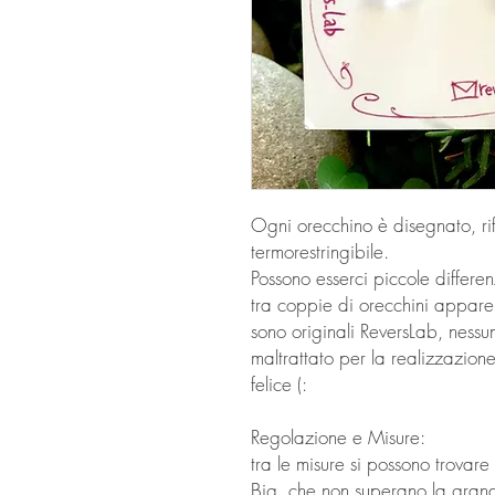
Ogni orecchino è disegnato, ri
termorestringibile.
Possono esserci piccole differ
tra coppie di orecchini apparen
sono originali ReversLab, nessun
maltrattato per la realizzazion
felice (:
Regolazione e Misure:
tra le misure si possono trovare 
Big, che non superano la grande