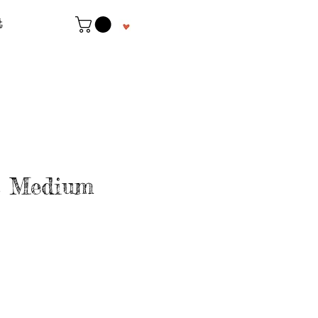
t
s Medium
rezzo
contato