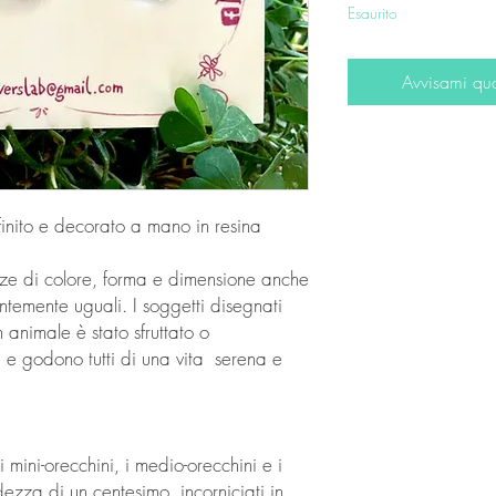
Esaurito
Avvisami qu
finito e decorato a mano in resina
enze di colore, forma e dimensione anche
temente uguali. I soggetti disegnati
 animale è stato sfruttato o
e e godono tutti di una vita serena e
i mini-orecchini, i medio-orecchini e i
zza di un centesimo, incorniciati in