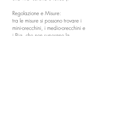
Regolazione e Misure:
tra le misure si possono trovare i
mini-orecchini, i medio-orecchini e
i Big, che non superano la
grandezza di un centesimo,
incorniciati in cartoncino da
55X57 millimetri.
© Derechos de autor
Twitter
Facebook
Saatchiart
Instagram
© 2021 Created by Revers_Lab. All rights reserved.
P.IVA
06921040827