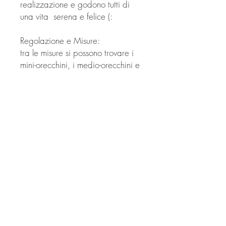
realizzazione e godono tutti di
una vita serena e felice (:
Regolazione e Misure:
tra le misure si possono trovare i
mini-orecchini, i medio-orecchini e
i Big, che non superano la
grandezza di un centesimo,
incorniciati in cartoncino da
55X57 millimetri.
© Copyright
Twitter
Facebook
Saatchiart
Instagram
© 2021 Created by Revers_Lab. All rights reserved.