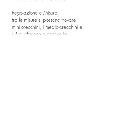
Regolazione e Misure:
tra le misure si possono trovare i
mini-orecchini, i medio-orecchini e
i Big, che non superano la
grandezza di un centesimo,
incorniciati in cartoncino da
55X57 millimetri.
© Derechos de autor
Twitter
Facebook
Saatchiart
Instagram
© 2021 Created by Revers_Lab. All rights reserved.
P.IVA
06921040827