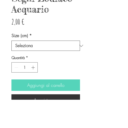
Acquario
Prezzo
2,00 €
Size (cm)
*
Quantità
*
Aggiungi al carrello
Acquista ora
Segni dello zodiaco