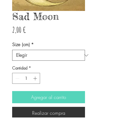
Sad Moon
Precio
2,00 €
Size (cm)
*
Cantidad
*
Agregar al carrito
Realizar compra
-