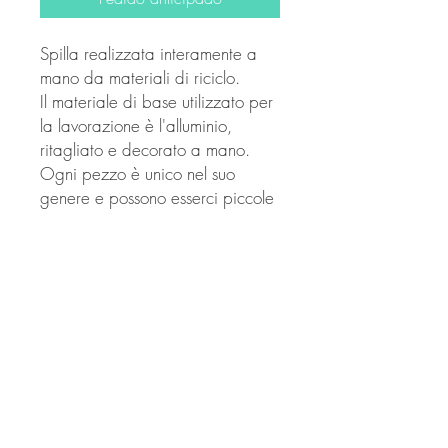
Spilla realizzata interamente a
mano da materiali di riciclo.
Il materiale di base utilizzato per
la lavorazione è l'alluminio,
ritagliato e decorato a mano.
Ogni pezzo è unico nel suo
genere e possono esserci piccole
differenze di forma o colore. Le
immagini mostrano un prototipo
di prodotto finito e pronto per
l'utilizzo.
E' possibile realizzare spille
personalizzate su richiesta.