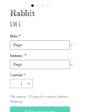
Rabbit
Precio
8,00 €
Retro
*
fantasia
*
Cantidad
*
We reserve 10 days for creation before
shipping.
Pedido anticipado