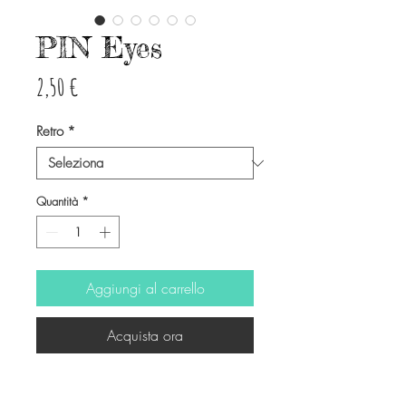
PIN Eyes
Prezzo
2,50 €
Retro
*
Quantità
*
Aggiungi al carrello
Acquista ora
Spilla