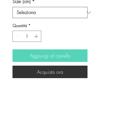
Size (cm)
*
Quantità
*
Aggiungi al carrello
Acquista ora
© Copyright
Twitter
Facebook
Saatchiart
Instagram