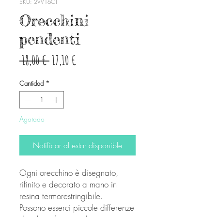
SKU: 2VV16CT
Orecchini
pendenti
Precio
Precio
 18,00 € 
17,10 €
de
Cantidad
*
oferta
Agotado
Notificar al estar disponible
Ogni orecchino è disegnato,
rifinito e decorato a mano in
resina termorestringibile.
Possono esserci piccole differenze