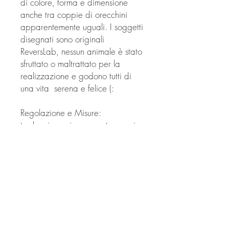
di colore, forma e dimensione
anche tra coppie di orecchini
apparentemente uguali. I soggetti
disegnati sono originali
ReversLab, nessun animale è stato
sfruttato o maltrattato per la
realizzazione e godono tutti di
una vita serena e felice (:
Regolazione e Misure:
tra le misure si possono trovare i
mini-orecchini, i medio-orecchini e
i Big, che non superano la
grandezza di un centesimo,
incorniciati in cartoncino da
55X57 millimetri.