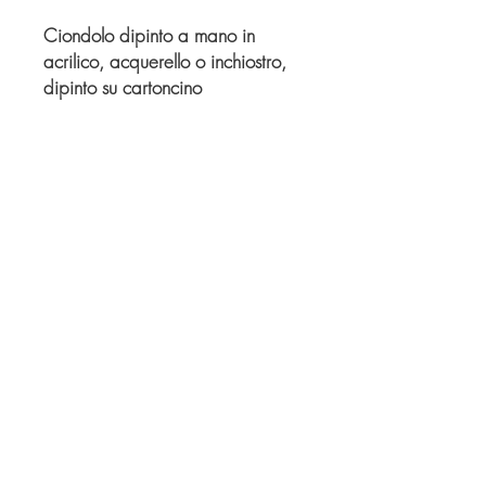
Ciondolo dipinto a mano in
acrilico, acquerello o inchiostro,
dipinto su cartoncino
e incastonato in base per
ciondolo con cupola a vetro.
Ogni pezzo è unico e realizzato
a mano.
© Derechos de autor
Twitter
Facebook
Saatchiart
Instagram
© 2021 Created by Revers_Lab. All rights reserved.
P.IVA
06921040827
COOKIE POLICY