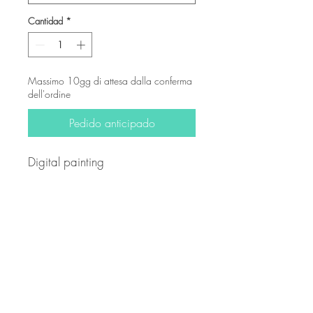
Cantidad
*
Massimo 10gg di attesa dalla conferma
dell'ordine
Pedido anticipado
Digital painting
-
© Derechos de autor
Twitter
Facebook
Saatchiart
Instagram