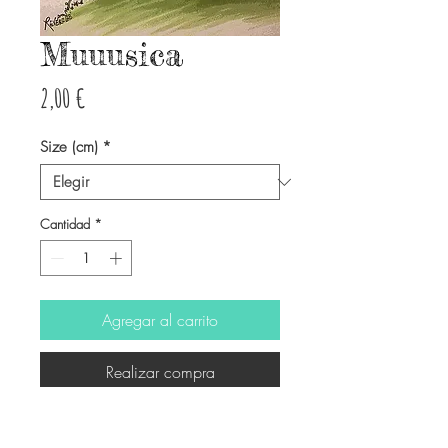
Muuusica
Precio
2,00 €
Size (cm)
*
Cantidad
*
Agregar al carrito
Realizar compra
-