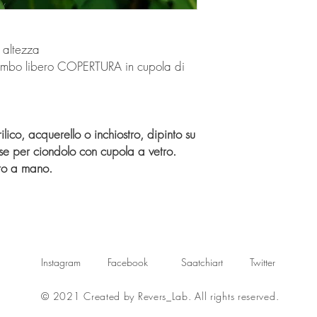
 altezza
piombo libero COPERTURA in cupola di
ico, acquerello o inchiostro, dipinto su
se per ciondolo con cupola a vetro.
ato a mano.
Instagram
Facebook
Saatchiart
Twitter
© 2021 Created by Revers_Lab. All rights reserved.