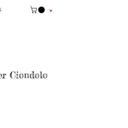
t
r Ciondolo