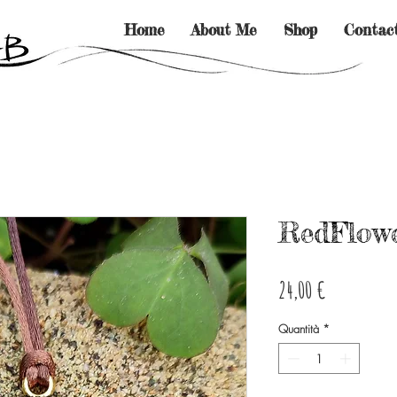
Home
About Me
Shop
Contac
RedFlowe
Prezzo
24,00 €
Quantità
*