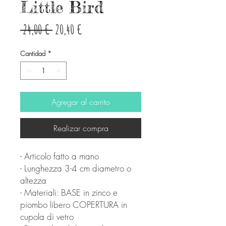
Little Bird
Precio
Precio
 24,00 € 
20,40 €
de
Cantidad
*
oferta
Agregar al carrito
Realizar compra
- Articolo fatto a mano
- Lunghezza 3-4 cm diametro o
altezza
- Materiali: BASE in zinco e
piombo libero COPERTURA in
cupola di vetro