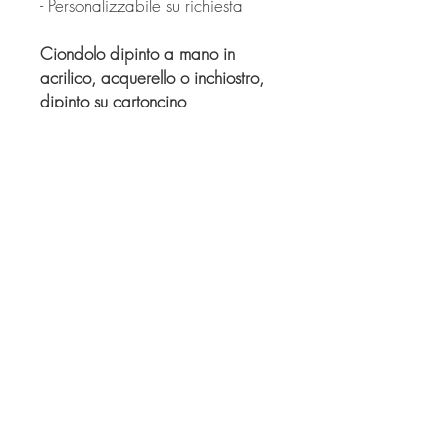
- Personalizzabile su richiesta
Ciondolo dipinto a mano in
acrilico, acquerello o inchiostro,
dipinto su cartoncino
e incastonato in base per
ciondolo con cupola a vetro.
Ogni pezzo è unico e realizzato
a mano.
© Derechos de autor
Twitter
Facebook
Saatchiart
Instagram
© 2021 Created by Revers_Lab. All rights reserved.
P.IVA
06921040827