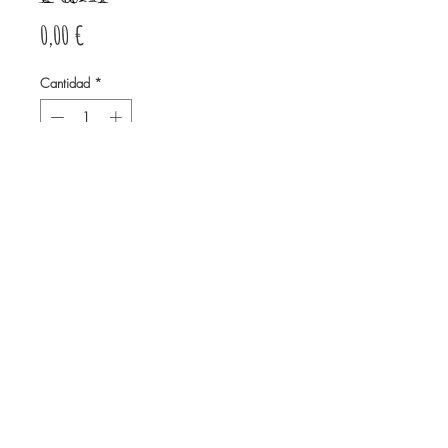
Precio
0,00 €
Cantidad
*
Agotado
Notificar al estar disponible
Acrilico su Tela
© Derechos de autor
Twitter
Facebook
Saatchiart
Instagram
© 2021 Created by Revers_Lab. All rights reserved.