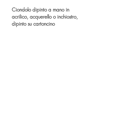
Ciondolo dipinto a mano in
acrilico, acquerello o inchiostro,
dipinto su cartoncino
e incastonato in base per
ciondolo con cupola a vetro.
Ogni pezzo è unico e realizzato
a mano.
© Derechos de autor
Twitter
Facebook
Saatchiart
Instagram
© 2021 Created by Revers_Lab. All rights reserved.
P.IVA
06921040827
COOKIE POLICY