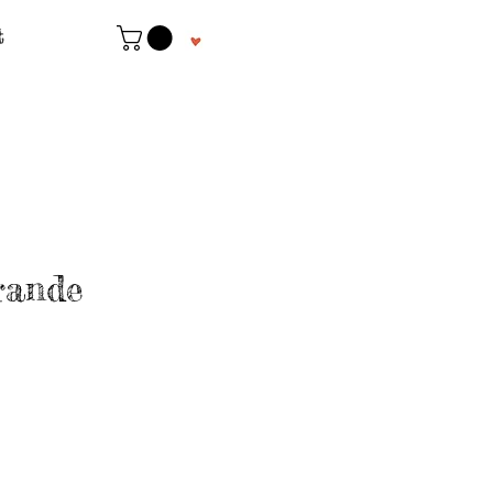
t
rande
recio
e
ferta