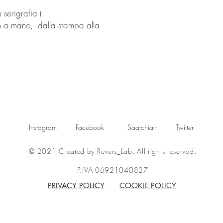
serigrafia (:
o a mano, dalla stampa alla
Instagram
Facebook
Saatchiart
Twitter
© 2021 Created by Revers_Lab. All rights reserved.
P.IVA 06921040827
PRIVACY POLICY
COOKIE POLICY