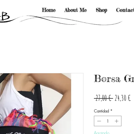
Home
About Me
Shop
Contac
Borsa G
Precio
P
 27,00 € 
24,30 €
d
Cantidad
*
o
Agotado