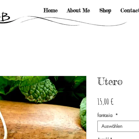
Home
About Me
Shop
Contac
Utero
Preis
15,00 €
fantasia
*
Auswählen