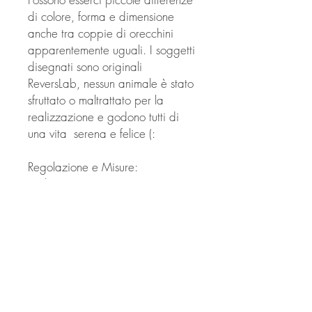
di colore, forma e dimensione
anche tra coppie di orecchini
apparentemente uguali. I soggetti
disegnati sono originali
ReversLab, nessun animale è stato
sfruttato o maltrattato per la
realizzazione e godono tutti di
una vita serena e felice (:
Regolazione e Misure:
tra le misure si possono trovare i
mini-orecchini, i medio-orecchini e
i Big, che non superano la
grandezza di un centesimo,
incorniciati in cartoncino da
55X57 millimetri.