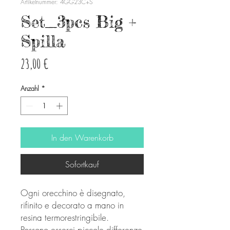
Artikelnummer: 4GG23C+S
Set_3pcs Big +
Spilla
Preis
23,00 €
Anzahl
*
In den Warenkorb
Sofortkauf
Ogni orecchino è disegnato,
rifinito e decorato a mano in
resina termorestringibile.
Possono esserci piccole differenze