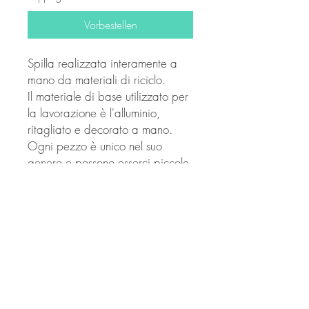
Vorbestellen
Spilla realizzata interamente a
mano da materiali di riciclo.
Il materiale di base utilizzato per
la lavorazione è l'alluminio,
ritagliato e decorato a mano.
Ogni pezzo è unico nel suo
genere e possono esserci piccole
differenze di forma o colore. Le
immagini mostrano un prototipo
di prodotto finito e pronto per
l'utilizzo.
E' possibile realizzare spille
personalizzate su richiesta.