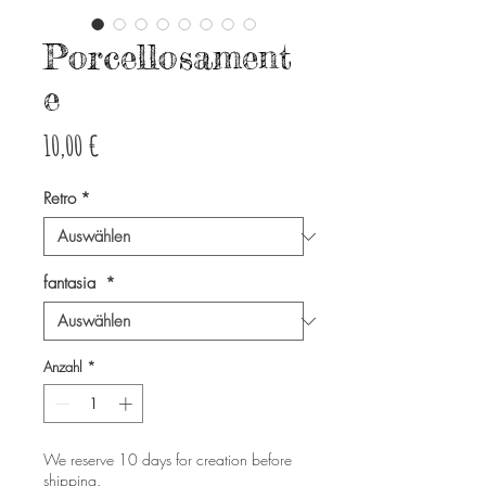
Porcellosament
e
Preis
10,00 €
Retro
*
fantasia
*
Anzahl
*
We reserve 10 days for creation before
shipping.