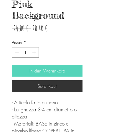
Pink
Background
Standardpreis
Sale-
 24,00 € 
20,40 €
Preis
Anzahl
*
In den Warenkorb
Sofortkauf
- Articolo fatto a mano
- Lunghezza 3-4 cm diametro o
altezza
- Materiali: BASE in zinco e
piombo libero COPERTURA in