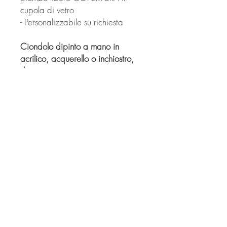
cupola di vetro
- Personalizzabile su richiesta
Ciondolo dipinto a mano in
acrilico, acquerello o inchiostro,
dipinto su cartoncino
e incastonato in base per
ciondolo con cupola a vetro.
Ogni pezzo è unico e realizzato
a mano.
© Copyright
Twitter
Facebook
Saatchiart
Instagram
© 2021 Created by Revers_Lab. All rights reserved.