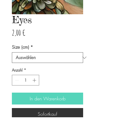
Eyes
Preis
2,00 €
Size (cm)
*
Anzahl
*
In den Warenkorb
Sofortkauf