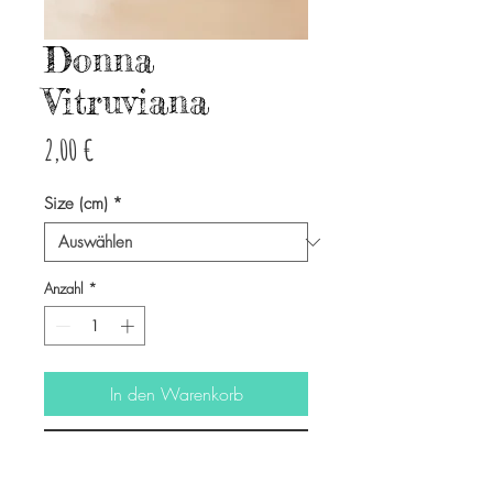
Donna
Vitruviana
Preis
2,00 €
Size (cm)
*
Anzahl
*
In den Warenkorb
Sofortkauf