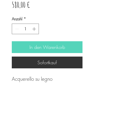
Preis
580,00 €
Anzahl
*
In den Warenkorb
Sofortkauf
Acquerello su legno
50X50 cm ca.
© Copyright