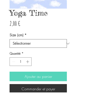
Yoga Time
Prix
2,00 €
Size (cm)
*
Quantité
*
Ajouter au panier
Commander et payer
-