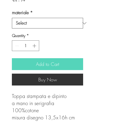
materiale
*
Quantity
*
Add to Cart
Buy Now
Toppa stampata e dipinto
a mano in serigrafia
100%cotone
misura disegno 13,5x16h cm
Ogni pezzo è stampato e