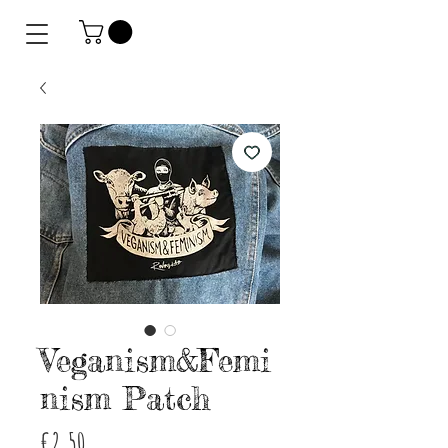
Veganism&Femi
nism Patch
Price
€2.50