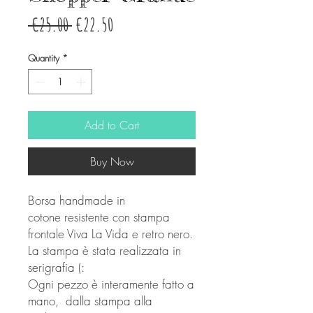
Regular
Sale
 €25.00 
€22.50
Price
Price
Quantity
*
Add to Cart
Buy Now
Borsa handmade in
cotone resistente con stampa
frontale Viva La Vida e retro nero.
La stampa è stata realizzata in
serigrafia (:
Ogni pezzo è interamente fatto a
mano, dalla stampa alla