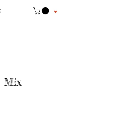
t
s Mix
rix
romotionnel