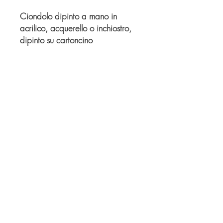
Ciondolo dipinto a mano in
acrilico, acquerello o inchiostro,
dipinto su cartoncino
e incastonato in base per
ciondolo con cupola a vetro.
Ogni pezzo è unico e realizzato
a mano.
© Copyright
Twitter
Facebook
Saatchiart
Instagram
© 2021 Created by Revers_Lab. All rights reserved.
P.IVA
06921040827
COOKIE POLICY