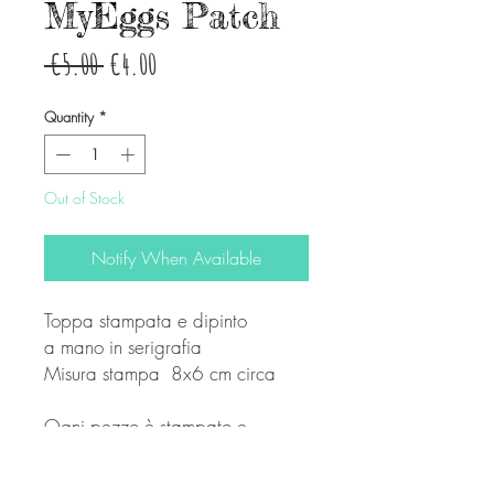
MyEggs Patch
Regular
Sale
 €5.00 
€4.00
Price
Price
Quantity
*
Out of Stock
Notify When Available
Toppa stampata e dipinto
a mano in serigrafia
Misura stampa 8x6 cm circa
Ogni pezzo è stampato e
ritoccato a mano , può
presentare piccole imperfezioni