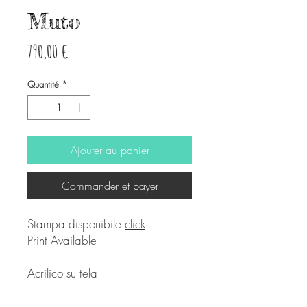
Muto
Prix
790,00 €
Quantité
*
Ajouter au panier
Commander et payer
Stampa disponibile
click
Print Available
Acrilico su tela
35X50 cm ca.