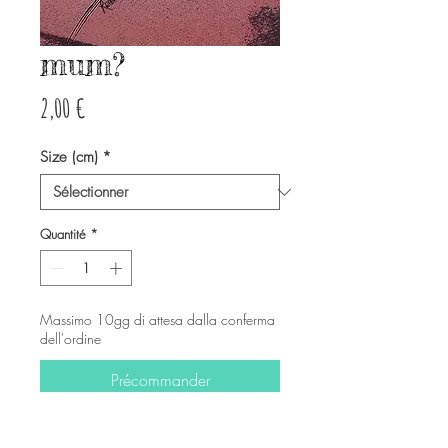
mum?
Prix
2,00 €
Size (cm)
*
Quantité
*
Massimo 10gg di attesa dalla conferma
dell'ordine
Précommander