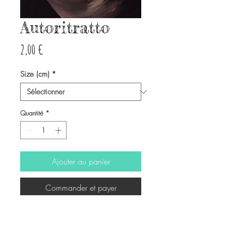
Autoritratto
Prix
2,00 €
Size (cm)
*
Quantité
*
Ajouter au panier
Commander et payer
-