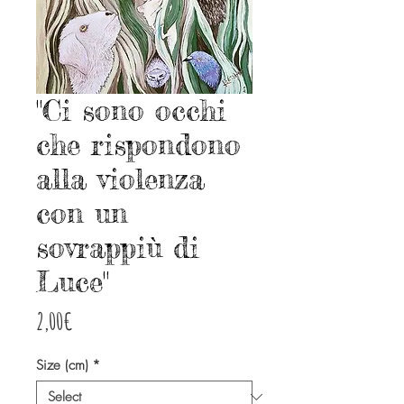
"Ci sono occhi
che rispondono
alla violenza
con un
sovrappiù di
Luce"
Price
2,00€
Size (cm)
*