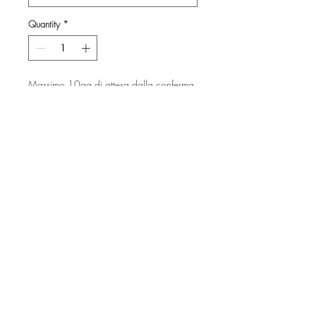
Quantity
*
Massimo 10gg di attesa dalla conferma
dell'ordine
Pre-Order
-
© Copyright
Twitter
Facebook
Saatchiart
Instagram
© 2021 Created by Revers_Lab. All rights reserved.
P.IVA
06921040827