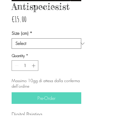
Antispeciesist
Price
€15.00
Size (cm)
*
Quantity
*
Massimo 10gg di attesa dalla conferma
dell'ordine
Pre-Order
Digital Painting