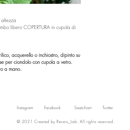
 altezza
piombo libero COPERTURA in cupola di
ico, acquerello o inchiostro, dipinto su
se per ciondolo con cupola a vetro.
ato a mano.
Instagram
Facebook
Saatchiart
Twitter
© 2021 Created by Revers_Lab. All rights reserved.