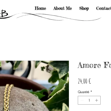
Home
About Me
Shop
Contac
Amore Fe
Prix
24,00 €
Quantité
*